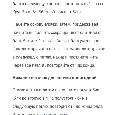
б/н) в следующую петлю , повторить от * 2 раза .
Круг 60 и 61: 66 ст с/н (или ст б/н).
Набейте основу елочки, затем, придерживая
начните выполнять сокращения ст с/н (или ст
б/н). Вяжите: *1 ст с/н (или ст б/н) уменьшая
(введите крючок в петлю, затем введите крючок
в следующую петлю, накид и протяните нить
через все петли) , повторяйте от * до конца.
Вязание веточек для ёлочки новогодней
Свяжите 10 в.п. затем выполните полустобик
б/н во вторую в.п. * 1 полустолик б/н в
следующую петлю, повторит от * до конца ряда.
Затем вяжите по схеме ниже.