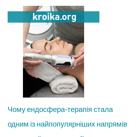
Чому ендосфера-терапія стала
одним із найпопулярніших напрямів