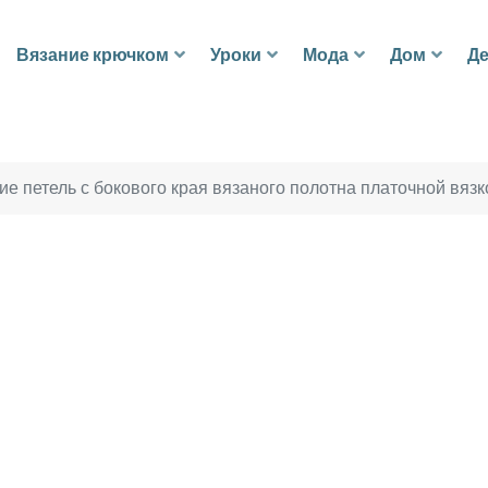
Вязание крючком
Уроки
Мода
Дом
Де
е петель с бокового края вязаного полотна платочной вязк