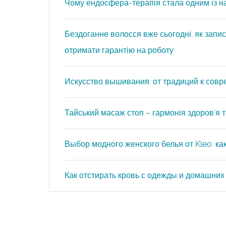
Чому ендосфера-терапія стала одним із н
Бездоганне волосся вже сьогодні: як запис
отримати гарантію на роботу
Искусство вышивания: от традиций к сов
Тайський масаж стоп – гармонія здоров’я та
Выбор модного женского белья от Kleo: к
Как отстирать кровь с одежды и домашних