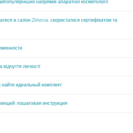
айпопулярніших напрямів апаратної косметології
атися в салон Zirkova, скористатися сертифікатом та
ременности
 відчуття легкості
ак найти идеальный комплект
 вещей: пошаговая инструкция