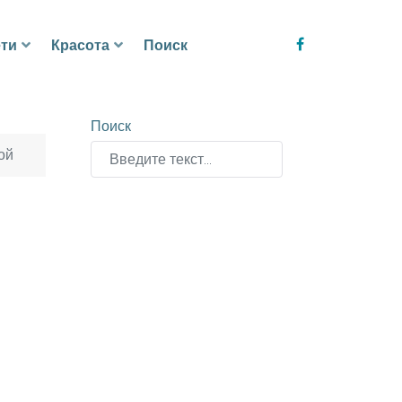
ти
Красота
Поиск
Поиск
ой
Type 2 or more characters for results.