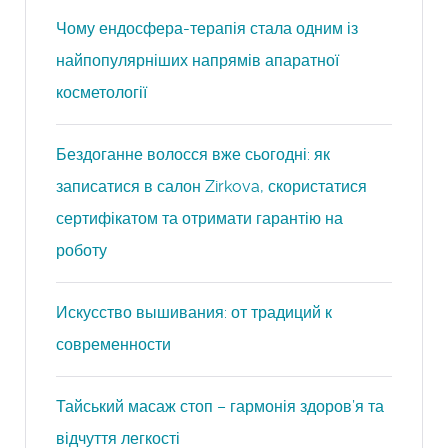
Чому ендосфера-терапія стала одним із
найпопулярніших напрямів апаратної
косметології
Бездоганне волосся вже сьогодні: як
записатися в салон Zirkova, скористатися
сертифікатом та отримати гарантію на
роботу
Искусство вышивания: от традиций к
современности
Тайський масаж стоп – гармонія здоров’я та
відчуття легкості