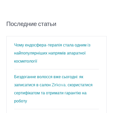
Последние статьи
Чому ендосфера-терапія стала одним із
найпопулярніших напрямів апаратної
косметології
Бездоганне волосся вже сьогодні: як
записатися в салон Zirkova, скористатися
сертифікатом та отримати гарантію на
роботу