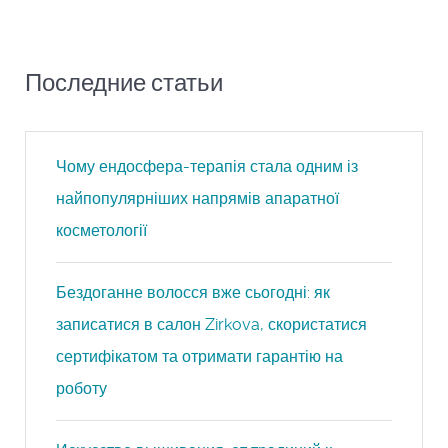
Последние статьи
Чому ендосфера-терапія стала одним із
найпопулярніших напрямів апаратної
косметології
Бездоганне волосся вже сьогодні: як
записатися в салон Zirkova, скористатися
сертифікатом та отримати гарантію на
роботу