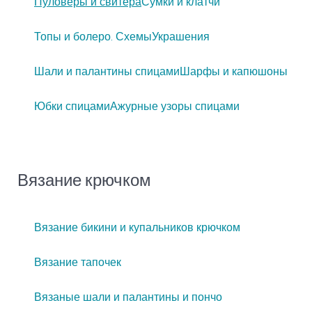
Пуловеры и свитера
Сумки и клатчи
Топы и болеро. Схемы
Украшения
Шали и палантины спицами
Шарфы и капюшоны
Юбки спицами
Ажурные узоры спицами
Вязание крючком
Вязание бикини и купальников крючком
Вязание тапочек
Вязаные шали и палантины и пончо