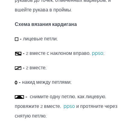
рукавов до точек, отмеченных маркером, и
вшейте рукава в проймы.
Схема вязания кардигана
-
лицевые петли;
-
2 вместе с наклоном вправо,
ppso
;
-
2 вместе;
-
накид между петлями;
-
снимите одну петлю, как лицевую,
провяжите 2 вместе,
ppso
и протяните через
снятую петлю;