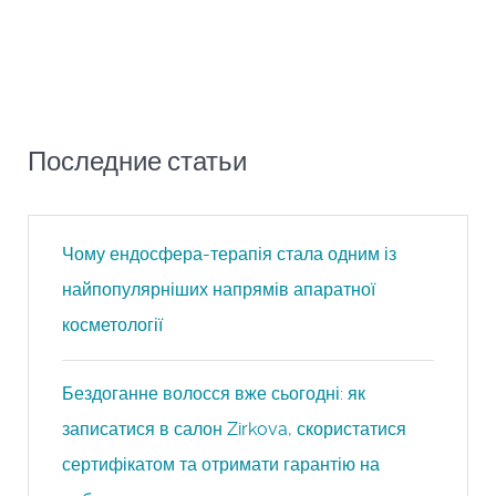
Последние статьи
Чому ендосфера-терапія стала одним із
найпопулярніших напрямів апаратної
косметології
Бездоганне волосся вже сьогодні: як
записатися в салон Zirkova, скористатися
сертифікатом та отримати гарантію на