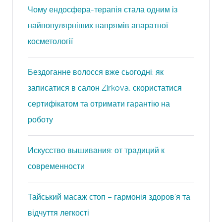
Чому ендосфера-терапія стала одним із
найпопулярніших напрямів апаратної
косметології
Бездоганне волосся вже сьогодні: як
записатися в салон Zirkova, скористатися
сертифікатом та отримати гарантію на
роботу
Искусство вышивания: от традиций к
современности
Тайський масаж стоп – гармонія здоров’я та
відчуття легкості