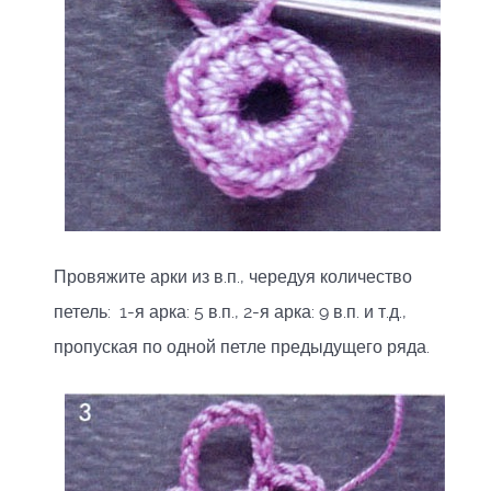
Провяжите арки из в.п., чередуя количество
петель: 1-я арка: 5 в.п., 2-я арка: 9 в.п. и т.д.,
пропуская по одной петле предыдущего ряда.