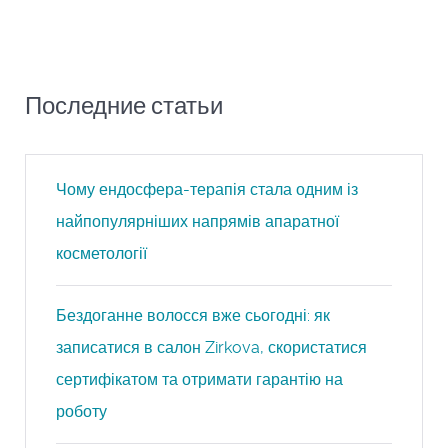
Последние статьи
Чому ендосфера-терапія стала одним із
найпопулярніших напрямів апаратної
косметології
Бездоганне волосся вже сьогодні: як
записатися в салон Zirkova, скористатися
сертифікатом та отримати гарантію на
роботу