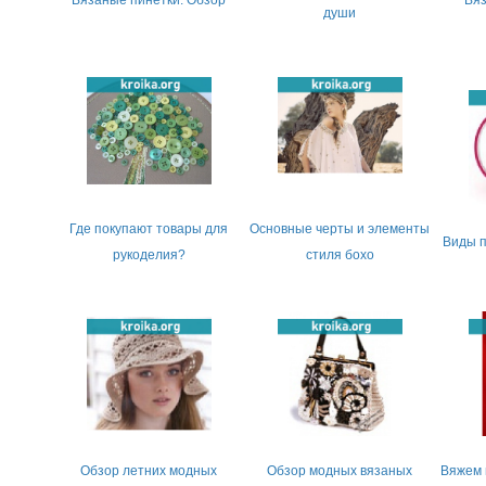
Вязаные пинетки. Обзор
Вяз
души
Где покупают товары для
Основные черты и элементы
Виды 
рукоделия?
стиля бохо
Обзор летних модных
Обзор модных вязаных
Вяжем 