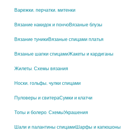
Варежки, перчатки, митенки
Вязание накидок и пончо
Вязаные блузы
Вязание туники
Вязаные спицами платья
Вязаные шапки спицами
Жакеты и кардиганы
Жилеты. Схемы вязания
Носки, гольфы, чулки спицами
Пуловеры и свитера
Сумки и клатчи
Топы и болеро. Схемы
Украшения
Шали и палантины спицами
Шарфы и капюшоны