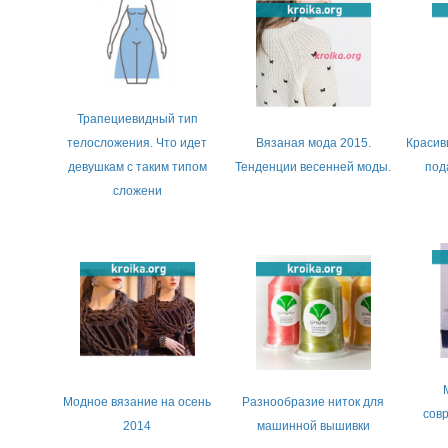
Трапециевидный тип
телосложения. Что идет
Вязаная мода 2015.
Красив
девушкам с таким типом
Тенденции весенней моды.
под
сложени
Модное вязание на осень
Разнообразие ниток для
сов
2014
машинной вышивки