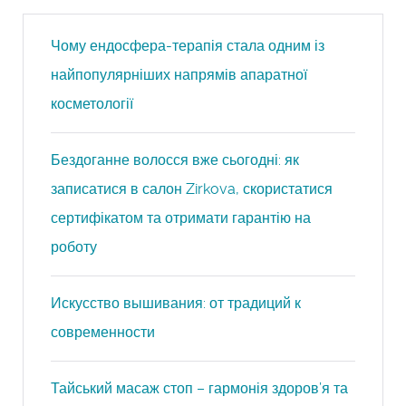
Чому ендосфера-терапія стала одним із
найпопулярніших напрямів апаратної
косметології
Бездоганне волосся вже сьогодні: як
записатися в салон Zirkova, скористатися
сертифікатом та отримати гарантію на
роботу
Искусство вышивания: от традиций к
современности
Тайський масаж стоп – гармонія здоров’я та