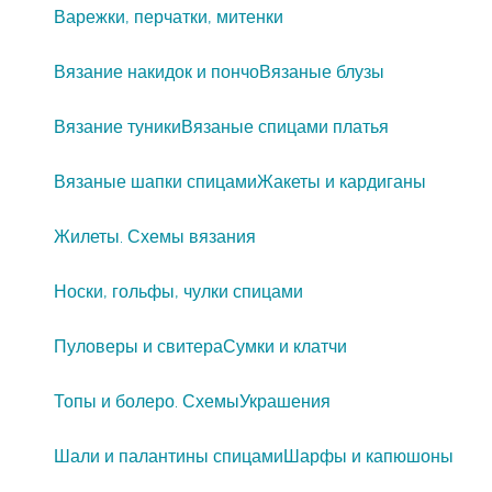
Варежки, перчатки, митенки
Вязание накидок и пончо
Вязаные блузы
Вязание туники
Вязаные спицами платья
Вязаные шапки спицами
Жакеты и кардиганы
Жилеты. Схемы вязания
Носки, гольфы, чулки спицами
Пуловеры и свитера
Сумки и клатчи
Топы и болеро. Схемы
Украшения
Шали и палантины спицами
Шарфы и капюшоны