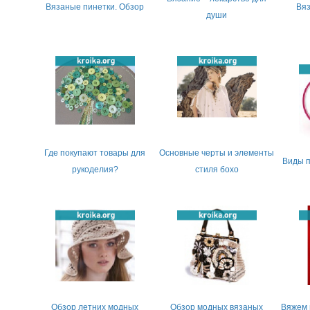
Вязаные пинетки. Обзор
Вяз
души
Где покупают товары для
Основные черты и элементы
Виды 
рукоделия?
стиля бохо
Обзор летних модных
Обзор модных вязаных
Вяжем 