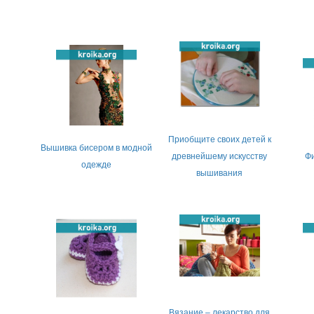
Приобщите своих детей к
Вышивка бисером в модной
древнейшему искусству
Ф
одежде
вышивания
Вязание – лекарство для