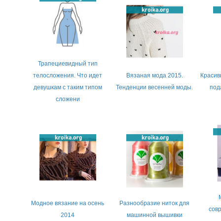
Трапециевидный тип
телосложения. Что идет
Вязаная мода 2015.
Красив
девушкам с таким типом
Тенденции весенней моды.
под
сложени
Модное вязание на осень
Разнообразие ниток для
сов
2014
машинной вышивки