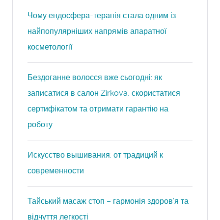
Чому ендосфера-терапія стала одним із
найпопулярніших напрямів апаратної
косметології
Бездоганне волосся вже сьогодні: як
записатися в салон Zirkova, скористатися
сертифікатом та отримати гарантію на
роботу
Искусство вышивания: от традиций к
современности
Тайський масаж стоп – гармонія здоров’я та
відчуття легкості